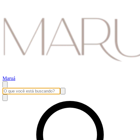
Maruá