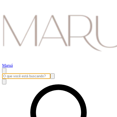
Maruá