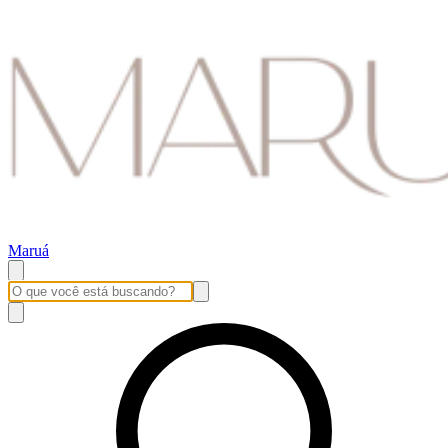
Maruá